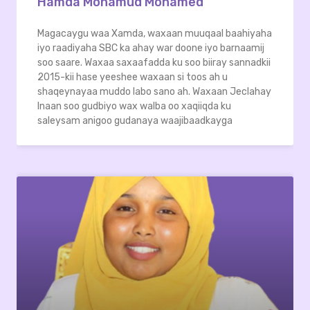
Hamda Mohamud Mohamed
Magacaygu waa Xamda, waxaan muuqaal baahiyaha
iyo raadiyaha SBC ka ahay war doone iyo barnaamij
soo saare. Waxaa saxaafadda ku soo biiray sannadkii
2015-kii hase yeeshee waxaan si toos ah u
shaqeynayaa muddo labo sano ah. Waxaan Jeclahay
Inaan soo gudbiyo wax walba oo xaqiiqda ku
saleysam anigoo gudanaya waajibaadkayga