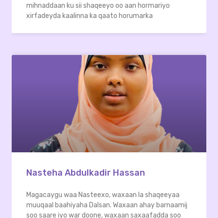
mihnaddaan ku sii shaqeeyo oo aan hormariyo
xirfadeyda kaalinna ka qaato horumarka
Nasteha Abdulkadir Hassan
Magacaygu waa Nasteexo, waxaan la shaqeeyaa
muuqaal baahiyaha Dalsan. Waxaan ahay barnaamij
soo saare iyo war doone, waxaan saxaafadda soo