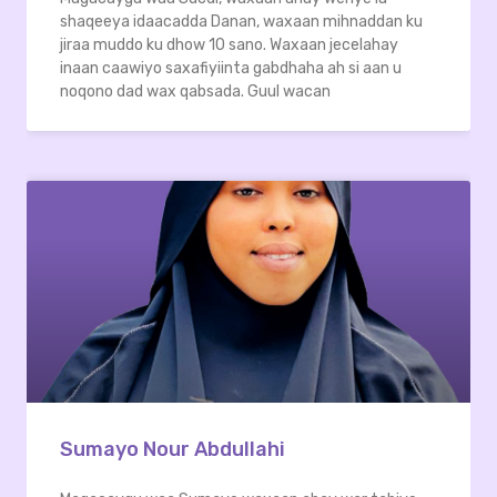
shaqeeya idaacadda Danan, waxaan mihnaddan ku
jiraa muddo ku dhow 10 sano. Waxaan jecelahay
inaan caawiyo saxafiyiinta gabdhaha ah si aan u
noqono dad wax qabsada. Guul wacan
Sumayo Nour Abdullahi