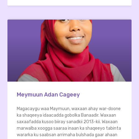
Meymuun Adan Cageey
Magacaygu waa Maymuun, waxaan ahay war-doone
ka shaqeeya idaacadda gobolka Banaadir. Waxaan
saxaafadda kusoo biiray sanadkii 2013-kii. Waxaan
marwalba xoogga saaraa inaan ka shaqeeyo tabinta
wararka ku saabsan arrimaha bulshada gaar ahaan