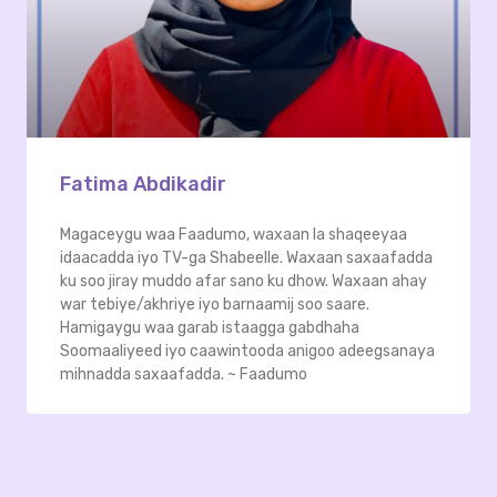
Fatima Abdikadir
Magaceygu waa Faadumo, waxaan la shaqeeyaa
idaacadda iyo TV-ga Shabeelle. Waxaan saxaafadda
ku soo jiray muddo afar sano ku dhow. Waxaan ahay
war tebiye/akhriye iyo barnaamij soo saare.
Hamigaygu waa garab istaagga gabdhaha
Soomaaliyeed iyo caawintooda anigoo adeegsanaya
mihnadda saxaafadda. ~ Faadumo