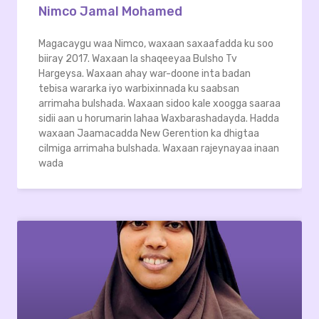
Nimco Jamal Mohamed
Magacaygu waa Nimco, waxaan saxaafadda ku soo
biiray 2017. Waxaan la shaqeeyaa Bulsho Tv
Hargeysa. Waxaan ahay war-doone inta badan
tebisa wararka iyo warbixinnada ku saabsan
arrimaha bulshada. Waxaan sidoo kale xoogga saaraa
sidii aan u horumarin lahaa Waxbarashadayda. Hadda
waxaan Jaamacadda New Gerention ka dhigtaa
cilmiga arrimaha bulshada. Waxaan rajeynayaa inaan
wada