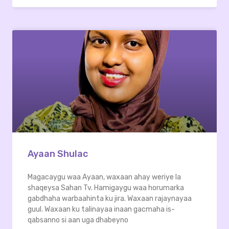
Ayaan Shulac
Magacaygu waa Ayaan, waxaan ahay weriye la
shaqeysa Sahan Tv. Hamigaygu waa horumarka
gabdhaha warbaahinta ku jira. Waxaan rajaynayaa
guul. Waxaan ku talinayaa inaan gacmaha is-
qabsanno si aan uga dhabeyno