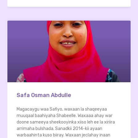
Safa Osman Abdulle
Magacaygu waa Safiyo, waxaan la shaqeeyaa
muuqaal baahiyaha Shabeelle. Waxaaa ahay war
doone sameeya sheekooyinka xiiso leh ee la xiriira
arrimaha bulshada. Sanadkii 2014-kii ayaan
warbaahinta kuso biiray. Waxaan jeclahay inaan