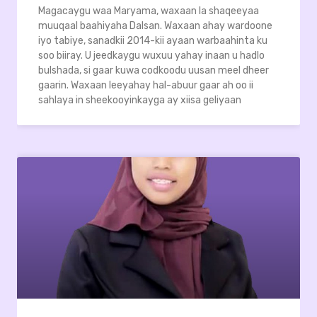
Magacaygu waa Maryama, waxaan la shaqeeyaa
muuqaal baahiyaha Dalsan. Waxaan ahay wardoone
iyo tabiye, sanadkii 2014-kii ayaan warbaahinta ku
soo biiray. U jeedkaygu wuxuu yahay inaan u hadlo
bulshada, si gaar kuwa codkoodu uusan meel dheer
gaarin. Waxaan leeyahay hal-abuur gaar ah oo ii
sahlaya in sheekooyinkayga ay xiisa geliyaan