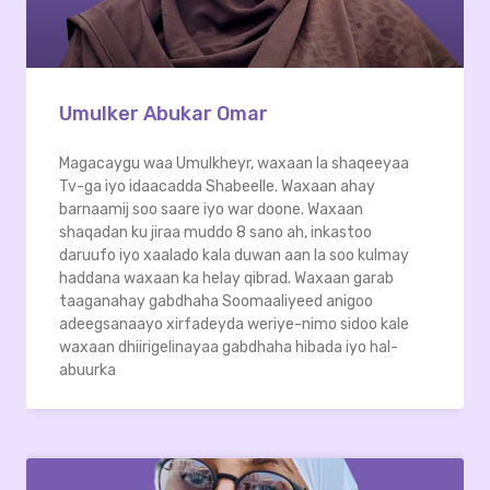
Umulker Abukar Omar
Magacaygu waa Umulkheyr, waxaan la shaqeeyaa
Tv-ga iyo idaacadda Shabeelle. Waxaan ahay
barnaamij soo saare iyo war doone. Waxaan
shaqadan ku jiraa muddo 8 sano ah, inkastoo
daruufo iyo xaalado kala duwan aan la soo kulmay
haddana waxaan ka helay qibrad. Waxaan garab
taaganahay gabdhaha Soomaaliyeed anigoo
adeegsanaayo xirfadeyda weriye-nimo sidoo kale
waxaan dhiirigelinayaa gabdhaha hibada iyo hal-
abuurka