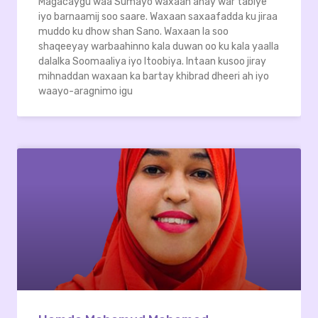
Magacaygu waa Sumayo waxaan ahay war tabiye
iyo barnaamij soo saare. Waxaan saxaafadda ku jiraa
muddo ku dhow shan Sano. Waxaan la soo
shaqeeyay warbaahinno kala duwan oo ku kala yaalla
dalalka Soomaaliya iyo Itoobiya. Intaan kusoo jiray
mihnaddan waxaan ka bartay khibrad dheeri ah iyo
waayo-aragnimo igu