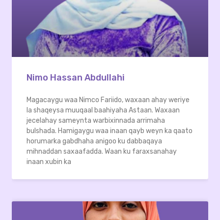
Nimo Hassan Abdullahi
Magacaygu waa Nimco Fariido, waxaan ahay weriye
la shaqeysa muuqaal baahiyaha Astaan. Waxaan
jecelahay sameynta warbixinnada arrimaha
bulshada. Hamigaygu waa inaan qayb weyn ka qaato
horumarka gabdhaha anigoo ku dabbaqaya
mihnaddan saxaafadda. Waan ku faraxsanahay
inaan xubin ka