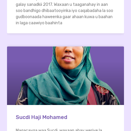
galay sanadkii 2017. Waxaan u taaganahay in aan
soo bandhigo dhibaatooyinka iyo caqabadaha la soo
gudboonaada haweenka gaar ahaan kuwa u baahan
in laga caawiyo baahinta
Sucdi Haji Mohamed
Magacayga waa Sucdi, waxaan ahay weriye la