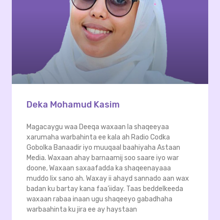
Deka Mohamud Kasim
Magacaygu waa Deeqa waxaan la shaqeeyaa
xarumaha warbahinta ee kala ah Radio Codka
Gobolka Banaadir iyo muuqaal baahiyaha Astaan
Media. Waxaan ahay barnaamij soo saare iyo war
doone, Waxaan saxaafadda ka shaqeenayaaa
muddo lix sano ah. Waxay ii ahayd sannado aan wax
badan ku bartay kana faa’iiday. Taas beddelkeeda
waxaan rabaa inaan ugu shaqeeyo gabadhaha
warbaahinta ku jira ee ay haystaan