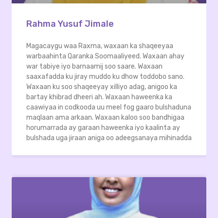
Rahma Yusuf Jimale
Magacaygu waa Raxma, waxaan ka shaqeeyaa
warbaahinta Qaranka Soomaaliyeed. Waxaan ahay
war tabiye iyo barnaamij soo saare. Waxaan
saaxafadda ku jiray muddo ku dhow toddobo sano.
Waxaan ku soo shaqeeyay xilliyo adag, anigoo ka
bartay khibrad dheeri ah. Waxaan haweenka ka
caawiyaa in codkooda uu meel fog gaaro bulshaduna
maqlaan ama arkaan. Waxaan kaloo soo bandhigaa
horumarrada ay garaan haweenka iyo kaalinta ay
bulshada uga jiraan aniga oo adeegsanaya mihinadda